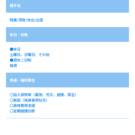
諸手当
残業/深夜/休出/出張
休日・休暇
●休日
土曜日、日曜日、その他
●週休二日制
毎週
待遇・福利厚生
〇加入保険等（雇用、労災、健康、厚生）
〇施設（独身者用社宅）
〇資格取得支援
〇定期健康診断