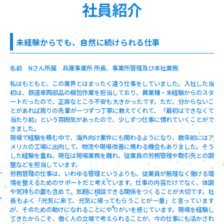
社員紹介
未経験からでも、自然に続けられる仕事
名前 Nさん
所属 兵庫事業所 所長、事業所管理及び本社業務
私はもともと、この業界とはまったく違う仕事をしていました。入社した当
初は、鉄道車両部品の梱包作業を担当しており、異業種・未経験からのスタ
ートだったので、正直なところ不安も大きかったです。ただ、分からないこ
とがあれば周りの先輩が一つずつ丁寧に教えてくれて、「最初はできなくて
当たり前」という雰囲気があったので、少しずつ仕事に慣れていくことがで
きました。
現場で経験を積む中で、海外向け案件にも関わるようになり、数年前にはア
メリカの工場に出向して、物流や現場改善に携わる機会もありました。そう
した経験を重ね、現在は現場業務を離れ、従業員の労務管理や取引先との調
整などを担当しています。
労務管理の仕事は、いわゆる管理というよりも、従業員が無理なく働ける環
境を整えるためのサポートだと考えています。仕事の内容だけでなく、体調
や気持ちの面も含めて、気軽に相談できる関係をつくることが大切です。社
長もよく「元気に来て、元気に帰ってもらうことが一番」と言っています
が、そのための助けになれることにやりがいを感じています。現場を経験し
てきたからこそ、働く人の立場で考えられることが、今の仕事にも活かされ