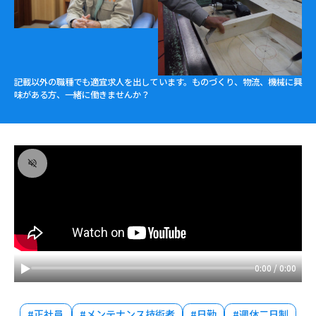
記載以外の職種でも適宜求人を出しています。ものづくり、物流、機械に興
味がある方、一緒に働きませんか？
▶
0:00 / 0:00
#
正社員
#
メンテナンス技術者
#
日勤
#
週休二日制