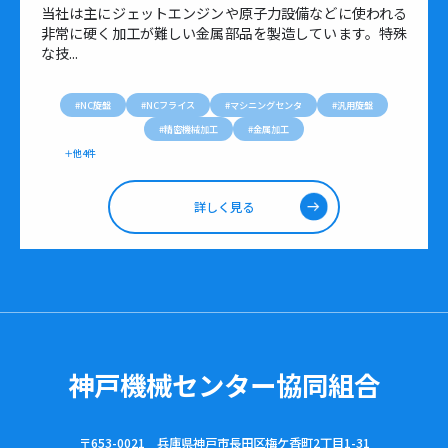
当社は主にジェットエンジンや原子力設備などに使われる
非常に硬く加工が難しい金属部品を製造しています。特殊
な技...
#
NC旋盤
#
NCフライス
#
マシニングセンタ
#
汎用旋盤
#
精密機械加工
#
金属加工
＋他4件
詳しく見る
神戸機械センター協同組合
〒653-0021 兵庫県神戸市長田区梅ケ香町2丁目1-31