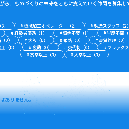
がら、ものづくりの未来をともに支えていく仲間を募集し
（3）
#
機械加工オペレーター（2）
#
製造スタッフ（2
#
経験者優遇（1）
#
資格不要（1）
#
学歴不問（
（0）
#
大阪（0）
#
姫路（0）
#
品質管理（0）
工（0）
#
夜勤（0）
#
交代制（0）
#
フレックス
#
高卒以上（0）
#
大卒以上（0）
はありません。